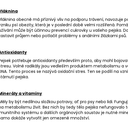
DORT PEČENÝ - RŮŽOVÝ
ZVĚŘINOVÉ MINI
390 Kč
120 Kč
Vláknina
Vláknina obecně má příznivý vliv na podporu trávení, navozuje p
vzniku psí obezity, která je v poslední době velmi rozšířená. Pomáhá
užívání může být účinnou prevencí cukrovky u vašeho pejska. Dok
zastavit průjem nebo potlačit problémy s análními žlázkami psů.
Antioxidanty
Pejsek potřebuje antioxidanty především proto, aby mohl bojova
stresu. Volné radikály jsou vedleším produktem metabolismu a
DNA. Tento proces se nazývá oxidační stres. Ten se podílí na v
stárnutí pejska.
Minerály a vitamíny
Měly by být nedílnou složkou potravy, ať pro psy nebo lidi. Funguj
na metabolismu živit. Bez nich by tedy tělo pejska nefungovalo t
imunitního systému a dalších orgánových soustav je nutné minerá
samo dokáže vytvořit jen omezené množství.