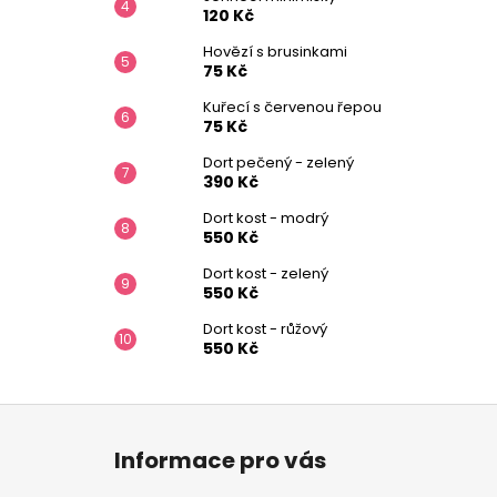
120 Kč
Hovězí s brusinkami
75 Kč
Kuřecí s červenou řepou
75 Kč
Dort pečený - zelený
390 Kč
Dort kost - modrý
550 Kč
Dort kost - zelený
550 Kč
Dort kost - růžový
550 Kč
Z
á
Informace pro vás
p