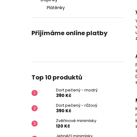
DORT PEČENÝ - MODRÝ
l
Plátěnky
390 Kč
Přijímáme online platby
Top 10 produktů
Dort pečený - modrý
390 Kč
Dort pečený - růžový
390 Kč
Zvěřinové minimlsky
120 Kč
Jehněčí minimlsky