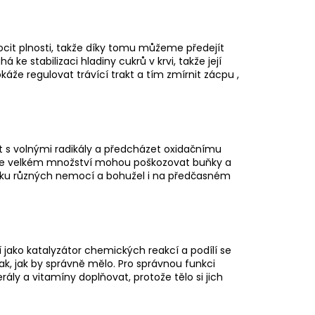
MLSKY
ocit plnosti, takže díky tomu můžeme předejít
 ke stabilizaci hladiny cukrů v krvi, takže její
áže regulovat trávící trakt a tím zmírnit zácpu ,
t s volnými radikály a předcházet oxidačnímu
 ve velkém množství mohou poškozovat buňky a
zniku různých nemocí a bohužel i na předčasném
í jako katalyzátor chemických reakcí a podílí se
ak, jak by správně mělo. Pro správnou funkci
ly a vitamíny doplňovat, protože tělo si jich