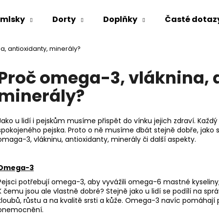
mlsky
Dorty
Doplňky
Časté dotaz
a, antioxidanty, minerály?
Co potřebujete najít?
Proč omega-3, vláknina, 
minerály?
HLEDAT
Jako u lidí i pejskům musíme přispět do vínku jejich zdraví. Kaž
spokojeného pejska. Proto o ně musíme dbát stejně dobře, jako 
Doporučujeme
omaga-3, vlákninu, antioxidanty, minerály či další aspekty.
Omega-3
Pejsci potřebují omega-3, aby vyvážili omega-6 mastné kyseliny, 
K čemu jsou ale vlastně dobré? Stejně jako u lidí se podílí na sp
kloubů, růstu a na kvalitě srsti a kůže. Omega-3 navíc pomáhají
onemocnění.