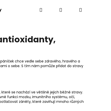
Hledat
Přihlášení
Nákupní
y
Kontakt
košík
antioxidanty,
dý páníček chce vedle sebe zdravého, hravého a
sami o sebe. S tím nám pomůže přidat do stravy
které se nachází ve většině jejich běžné stravy.
Následující
rávné funkci mozku, imunitního systému, očí,
 potlačovat záněty, které zaviňují mnoho různých