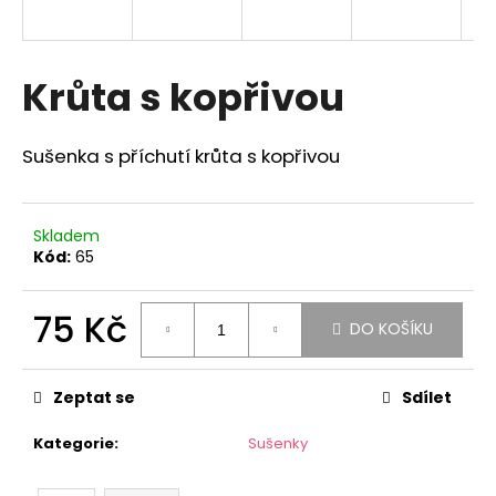
a
j
í
Krůta s kopřivou
t
?
Sušenka s příchutí krůta s kopřivou
Skladem
Kód:
65
HLEDAT
75 Kč
DO KOŠÍKU
D
Měrná
o
cena:
Zeptat se
Sdílet
p
o
Kategorie
:
Sušenky
r
u