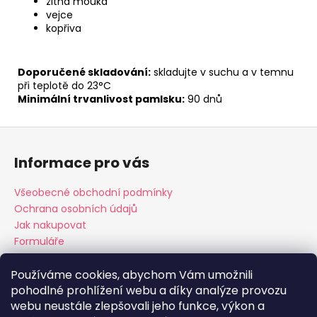
žitná mouka
vejce
kopřiva
Doporučené skladování:
skladujte v suchu a v temnu
při teplotě do 23°C
Minimální trvanlivost pamlsku:
90 dnů
Z
á
Informace pro vás
p
a
Všeobecné obchodní podmínky
t
Ochrana osobních údajů
í
Jak nakupovat
Formuláře
Používáme cookies, abychom Vám umožnili
pohodlné prohlížení webu a díky analýze provozu
O nás
Časté dotazy
Kde nás najdete?
Kontakt
webu neustále zlepšovali jeho funkce, výkon a