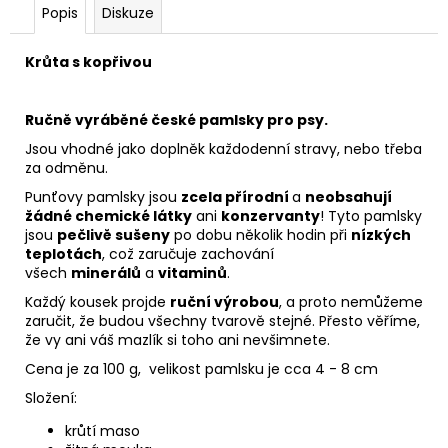
č
Popis
Diskuze
u
j
Krůta s kopřivou
e
m
e
Ručně vyráběné české pamlsky pro psy.
Jsou vhodné jako doplněk každodenní stravy, nebo třeba
za odměnu.
DORT
PEČENÝ
Punťovy pamlsky jsou
zcela přírodní
a
neobsahují
-
žádné chemické látky
ani
konzervanty
! Tyto pamlsky
MODRÝ
jsou
pečlivě sušeny
po dobu několik hodin při
nízkých
390
teplotách
, což zaručuje zachování
Kč
všech
minerálů
a
vitaminů
.
Každý kousek projde
ruční výrobou
, a proto nemůžeme
zaručit, že budou všechny tvarově stejné. Přesto věříme,
že vy ani váš mazlík si toho ani nevšimnete.
Cena je za 100 g, velikost pamlsku je cca 4 - 8 cm
Složení:
krůtí maso